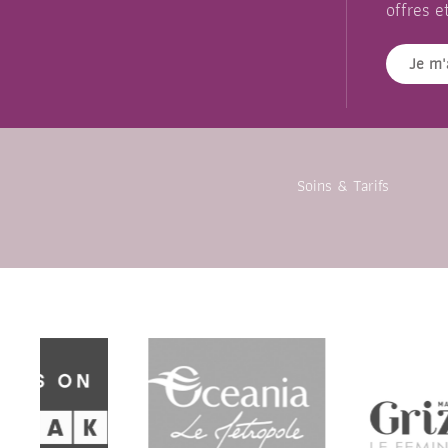
offres e
Je m'
Soins & Tarifs