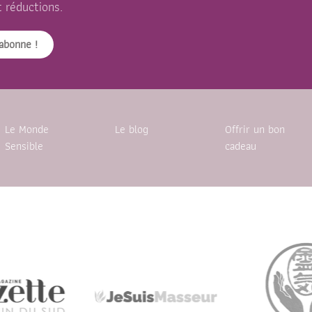
t réductions.
abonne !
Le Monde
Le blog
Offrir un bon
Sensible
cadeau