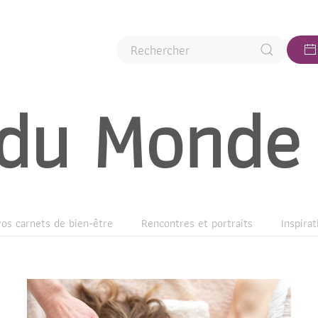
 du Monde 
os carnets de bien-être
Rencontres et portraits
Inspira