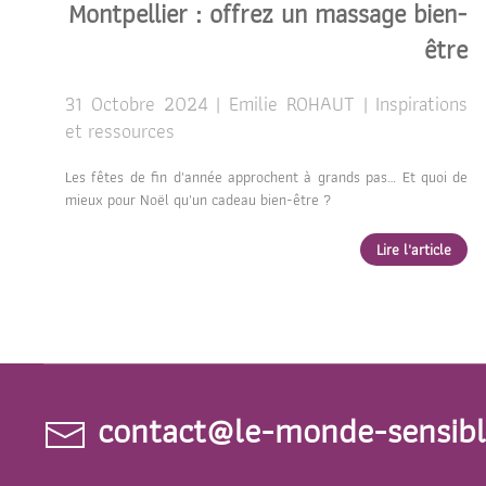
Montpellier : offrez un massage bien-
être
31 Octobre 2024 | Emilie ROHAUT | Inspirations
et ressources
Les fêtes de fin d'année approchent à grands pas… Et quoi de
mieux pour Noël qu'un cadeau bien-être ?
Lire l'article
contact@le-monde-sensibl