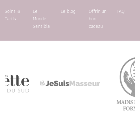
Soins &
Le
Le blog
Offrir un
FAQ
Tarifs
Monde
bon
Sensible
cadeau