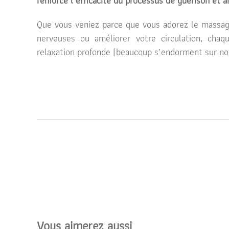
renforce l’efficacité du processus de guérison et am
Que vous veniez parce que vous adorez le massage
nerveuses ou améliorer votre circulation, cha
relaxation profonde (beaucoup s’endorment sur no
Vous aimerez aussi