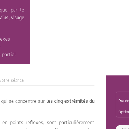
ique par le
ains, visage
flexes
e
 partiel
votre séance
 qui se concentre sur
les cinq extrémités du
en points réflexes, sont particulièrement