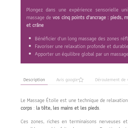
Plongez dans une expérience sensorielle un
massage de
vos cinq points d'ancrage : pieds, m
et crâne
Bénéficier d'un long massage des zones ré
Favoriser une relaxation profonde et durabl
Apporter un équilibre global par un massage
Description
Avis google
Déroulement de 
Le Massage Étoile est une technique de relaxation
corps
:
la tête, les mains et les pieds
.
Ces zones, riches en terminaisons nerveuses et 