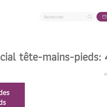
cial tête-mains-pieds
:
des
ds